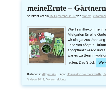
meineErnte – Gärtnern
Veröffentlicht am
15. September 2017
von
Mandy
•
2 Kommen
Wie ihr mitbekommen hab
Mietgarten für eine Gart
wir ein ganzes Jahr lang
Land von 45qm zu kümme
angepflanzt wurde und a
war es zu Beginn wohl d
laufen. Das Stück
Weite
Kategorie:
Allgemein
| Tags:
Düsseldorf Volmerswerth
,
Ga
Saison 2018
,
Voranmeldung