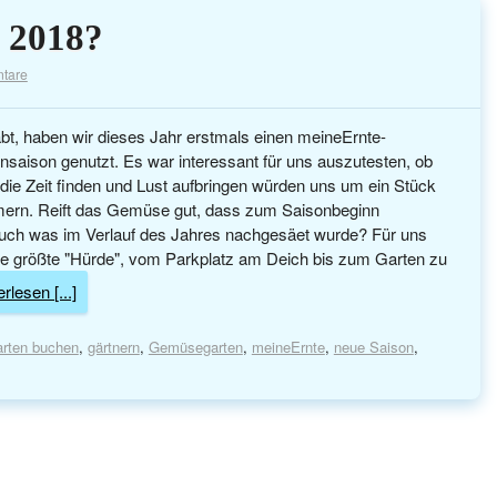
 2018?
tare
t, haben wir dieses Jahr erstmals einen meineErnte-
ensaison genutzt. Es war interessant für uns auszutesten, ob
 die Zeit finden und Lust aufbringen würden uns um ein Stück
rn. Reift das Gemüse gut, dass zum Saisonbeginn
uch was im Verlauf des Jahres nachgesäet wurde? Für uns
ie größte "Hürde", vom Parkplatz am Deich bis zum Garten zu
rlesen [...]
rten buchen
,
gärtnern
,
Gemüsegarten
,
meineErnte
,
neue Saison
,