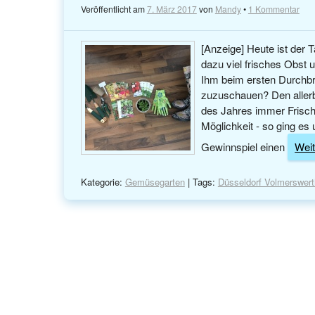
Veröffentlicht am
7. März 2017
von
Mandy
•
1 Kommentar
[Anzeige] Heute ist der 
dazu viel frisches Obst
Ihm beim ersten Durchb
zuzuschauen? Den allerb
des Jahres immer Frische
Möglichkeit - so ging es
Gewinnspiel einen
Weit
Kategorie:
Gemüsegarten
| Tags:
Düsseldorf Volmerswert