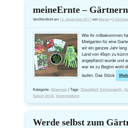
meineErnte – Gärtnern
Veröffentlicht am
15. September 2017
von
Mandy
•
2 Kommen
Wie ihr mitbekommen hab
Mietgarten für eine Gart
wir ein ganzes Jahr lang
Land von 45qm zu kümme
angepflanzt wurde und a
war es zu Beginn wohl d
laufen. Das Stück
Weite
Kategorie:
Allgemein
| Tags:
Düsseldorf Volmerswerth
,
Ga
Saison 2018
,
Voranmeldung
Werde selbst zum Gärtn