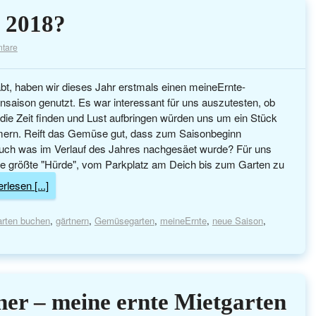
 2018?
tare
t, haben wir dieses Jahr erstmals einen meineErnte-
ensaison genutzt. Es war interessant für uns auszutesten, ob
 die Zeit finden und Lust aufbringen würden uns um ein Stück
rn. Reift das Gemüse gut, dass zum Saisonbeginn
uch was im Verlauf des Jahres nachgesäet wurde? Für uns
ie größte "Hürde", vom Parkplatz am Deich bis zum Garten zu
rlesen [...]
rten buchen
,
gärtnern
,
Gemüsegarten
,
meineErnte
,
neue Saison
,
er – meine ernte Mietgarten