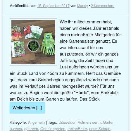
Veröffentlicht am
15. September 2017
von
Mandy
•
2 Kommentare
Wie ihr mitbekommen habt,
haben wir dieses Jahr erstmals
einen meineErnte-Mietgarten für
eine Gartensaison genutzt. Es
war interessant für uns
auszutesten, ob wir ein ganzes
Jahr lang die Zeit finden und
Lust aufbringen würden uns um
ein Stück Land von 45qm zu kümmern. Reift das Gemüse
gut, dass zum Saisonbeginn angepflanzt wurde und auch
was im Verlauf des Jahres nachgesäet wurde? Für uns
war es zu Beginn wohl die größte "Hürde", vom Parkplatz
am Deich bis zum Garten zu laufen. Das Stück
Weiterlesen [...]
Kategorie:
Allgemein
| Tags:
Düsseldorf Volmerswerth
,
Garten
buchen
,
gärtnern
,
Gemüsegarten
,
meineErnte
,
neue Saison
,