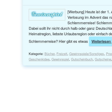
[Werbung] Heute ist der 1
Verlosung im Advent das nä
Schlemmerreise! Schlemmer
Dabei sollt ihr nicht durch halb oder ganz Deutsch
Heimatregion, liebste Urlaubsregion oder einfach der
Schlemmerreise? Hier gibt es etwas
Weiterlesen [
Kategorie:
Bücher
,
Freizeit
,
Gewinnspiele/Sonstiges
,
Pro
Geschenkidee
,
Gewinnspiel
,
Gutscheinbuch
,
Gutscheine