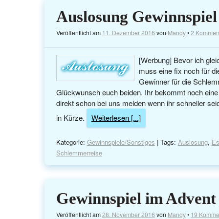
Auslosung Gewinnspiel
Veröffentlicht am
11. Dezember 2016
von
Mandy
•
2 Kommen
[Werbung] Bevor ich glei
muss eine fix noch für di
Gewinner für die Schlemm
Glückwunsch euch beiden. Ihr bekommt noch eine 
direkt schon bei uns melden wenn ihr schneller sei
in Kürze.
Weiterlesen [...]
Kategorie:
Gewinnspiele/Sonstiges
| Tags:
Auslosung
,
Es
Schlemmerreise
Gewinnspiel im Advent
Veröffentlicht am
28. November 2016
von
Mandy
•
19 Komme