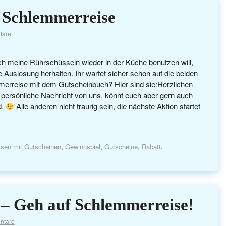
 Schlemmerreise
tare
ch meine Rührschüsseln wieder in der Küche benutzen will,
e Auslosung herhalten. Ihr wartet sicher schon auf die beiden
erreise mit dem Gutscheinbuch? Hier sind sie: ​​Herzlichen
persönliche Nachricht von uns, könnt euch aber gern auch
d.
Alle anderen nicht traurig sein, die nächste Aktion startet
sen mit Gutscheinen
,
Gewinnspiel
,
Gutscheine
,
Rabatt
,
 – Geh auf Schlemmerreise!
ntare