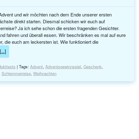
. Advent und wir möchten nach dem Ende unserer ersten
chste direkt starten. Diesmal schicken wir euch auf
reise? Ja ich sehe schon die ersten fragenden Gesichter.
land fahren und überall essen. Wir beschränken es mal auf eure
, die euch am leckersten ist. Wie funktioniert die
...]
dukttests
| Tags:
Advent
,
Adventsgewinnspiel
,
Geschenk
,
,
Schlemmerreise
,
Weihnachten