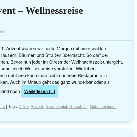
ent – Wellnessreise
are
1. Advent wurden wir heute Morgen mit einer weißen
Häusern, Bäumen und Straßen überrascht. So darf der
ten. Bevor nun jeder im Stress der Weihnachtszeit untergeht,
scheinbuch Wellnessreise vorstellen. Wir lieben
enn mit ihnen kann man nicht nur neue Restaurants in
ken. Auch im Urlaub geht das ganz wunderbar oder als
hland noch
Weiterlesen [...]
sts
| Tags:
2für1
,
Advent
,
Gewinnspiel
,
Gutschein
,
Gutscheinbuch
,