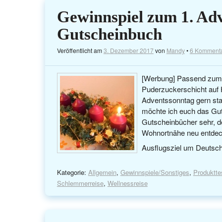
Gewinnspiel zum 1. Adv
Gutscheinbuch
Veröffentlicht am
3. Dezember 2017
von
Mandy
•
6 Komment
[Werbung] Passend zum 
Puderzuckerschicht auf 
Adventssonntag gern star
möchte ich euch das Gut
Gutscheinbücher sehr, d
Wohnortnähe neu entdec
Ausflugsziel um Deutsc
Kategorie:
Allgemein
,
Gewinnspiele/Sonstiges
,
Produktte
Schlemmerreise
,
Wellnessreise