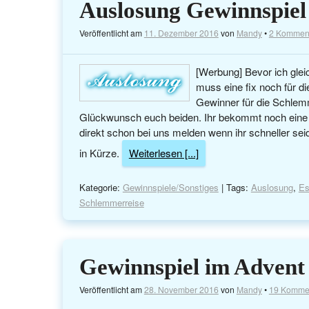
Auslosung Gewinnspiel
Veröffentlicht am
11. Dezember 2016
von
Mandy
•
2 Kommen
[Werbung] Bevor ich glei
muss eine fix noch für di
Gewinner für die Schlemm
Glückwunsch euch beiden. Ihr bekommt noch eine 
direkt schon bei uns melden wenn ihr schneller sei
in Kürze.
Weiterlesen [...]
Kategorie:
Gewinnspiele/Sonstiges
| Tags:
Auslosung
,
Es
Schlemmerreise
Gewinnspiel im Advent
Veröffentlicht am
28. November 2016
von
Mandy
•
19 Komme