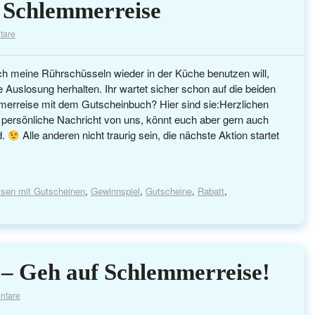
 Schlemmerreise
tare
ch meine Rührschüsseln wieder in der Küche benutzen will,
e Auslosung herhalten. Ihr wartet sicher schon auf die beiden
erreise mit dem Gutscheinbuch? Hier sind sie: ​​Herzlichen
persönliche Nachricht von uns, könnt euch aber gern auch
d.
Alle anderen nicht traurig sein, die nächste Aktion startet
sen mit Gutscheinen
,
Gewinnspiel
,
Gutscheine
,
Rabatt
,
 – Geh auf Schlemmerreise!
ntare