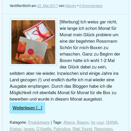
Veröffentlicht am
22. Mai 2017
von
Mandy
•
0 Kommentare
[Werbung] Ich weiss gar nicht,
wie lange ich schon Monat für
Monat mein Glück probiere um
eine der begehrten Rossmann
Schön für mich-Boxen zu
erhaschen. Ganz zu Beginn der
Boxen hatte ich wohl 1-2 Mal
das Glück dabei zu sein,
seitdem aber nie wieder. Inzwischen sind einige Jahre ins
Land gezogen (!) und endlich durfte ich mal wieder eine
Ausgabe empfangen. Durch das Bloggen habe ich die
Möglichkeit mit ebenfalls Monat für Monat für die Box zu
bewerben und wurde in diesem Monat ausgelost.
Weiterlesen [...]
Kategorie:
Produkttests
| Tags:
Alterra
,
Beauty
,
for your
,
ISANA
,
Kneipp
,
lavera
,
O`Keeffe
,
Palmolive
,
Rdel Yound
,
Rossmann
,