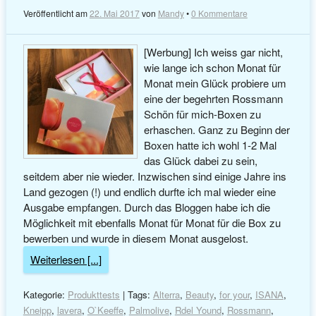
Veröffentlicht am
22. Mai 2017
von
Mandy
•
0 Kommentare
[Werbung] Ich weiss gar nicht,
wie lange ich schon Monat für
Monat mein Glück probiere um
eine der begehrten Rossmann
Schön für mich-Boxen zu
erhaschen. Ganz zu Beginn der
Boxen hatte ich wohl 1-2 Mal
das Glück dabei zu sein,
seitdem aber nie wieder. Inzwischen sind einige Jahre ins
Land gezogen (!) und endlich durfte ich mal wieder eine
Ausgabe empfangen. Durch das Bloggen habe ich die
Möglichkeit mit ebenfalls Monat für Monat für die Box zu
bewerben und wurde in diesem Monat ausgelost.
Weiterlesen [...]
Kategorie:
Produkttests
| Tags:
Alterra
,
Beauty
,
for your
,
ISANA
,
Kneipp
,
lavera
,
O`Keeffe
,
Palmolive
,
Rdel Yound
,
Rossmann
,