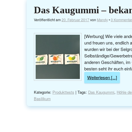
Das Kaugummi – bekan
Veröffentlicht am
20. Februar 2017
von
Mandy
•
0 Kommenta
[Werbung] Wie viele and
und freuen uns, endlich
wurden wir bei der Selgros
Selbständige/Gewerbetre
anderen Geschäften, im
besten seht ihr euch ei
Weiterlesen [...]
Kategorie:
Produkttests
| Tags:
Das Kaugummi
,
Höhle de
Basilikum