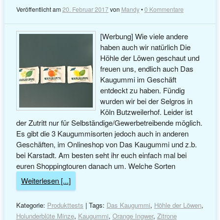
Veröffentlicht am
20. Februar 2017
von
Mandy
•
0 Kommentare
[Werbung] Wie viele andere
haben auch wir natürlich Die
Höhle der Löwen geschaut und
freuen uns, endlich auch Das
Kaugummi im Geschäft
entdeckt zu haben. Fündig
wurden wir bei der Selgros in
Köln Butzweilerhof. Leider ist
der Zutritt nur für Selbständige/Gewerbetreibende möglich.
Es gibt die 3 Kaugummisorten jedoch auch in anderen
Geschäften, im Onlineshop von Das Kaugummi und z.b.
bei Karstadt. Am besten seht ihr euch einfach mal bei
euren Shoppingtouren danach um. Welche Sorten
Weiterlesen [...]
Kategorie:
Produkttests
| Tags:
Das Kaugummi
,
Höhle der Löwen
,
Holunderblüte Minze
,
Kaugummi
,
Orange Ingwer
,
Zitrone