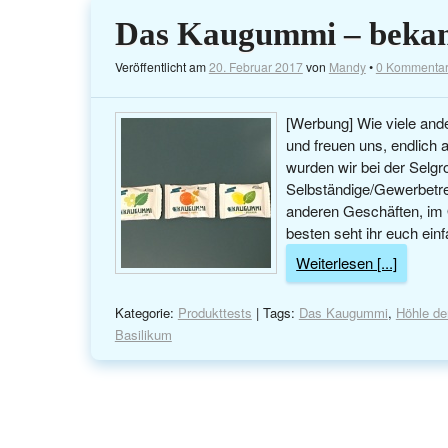
Das Kaugummi – bekan
Veröffentlicht am
20. Februar 2017
von
Mandy
•
0 Kommenta
[Werbung] Wie viele and
und freuen uns, endlich
wurden wir bei der Selgros
Selbständige/Gewerbetre
anderen Geschäften, im
besten seht ihr euch ei
Weiterlesen [...]
Kategorie:
Produkttests
| Tags:
Das Kaugummi
,
Höhle de
Basilikum