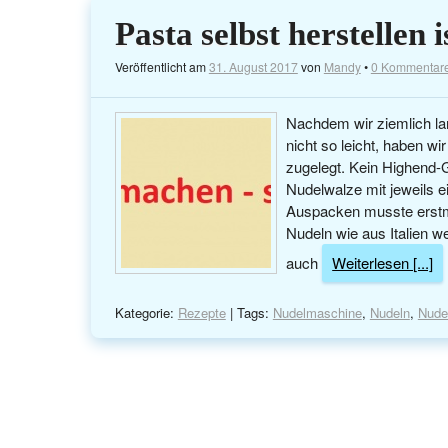
Pasta selbst herstellen
Veröffentlicht am
31. August 2017
von
Mandy
•
0 Kommentar
Nachdem wir ziemlich lan
nicht so leicht, haben 
zugelegt. Kein Highend-
Nudelwalze mit jeweils 
Auspacken musste erstma
Nudeln wie aus Italien w
auch
Weiterlesen [...]
Kategorie:
Rezepte
| Tags:
Nudelmaschine
,
Nudeln
,
Nude