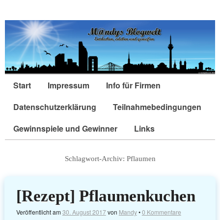
Start
Impressum
Info für Firmen
Datenschutzerklärung
Teilnahmebedingungen
Gewinnspiele und Gewinner
Links
Schlagwort-Archiv:
Pflaumen
[Rezept] Pflaumenkuchen
Veröffentlicht am
30. August 2017
von
Mandy
•
0 Kommentare