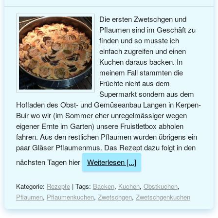
Die ersten Zwetschgen und
Pflaumen sind im Geschäft zu
finden und so musste ich
einfach zugreifen und einen
Kuchen daraus backen. In
meinem Fall stammten die
Früchte nicht aus dem
Supermarkt sondern aus dem
Hofladen des Obst- und Gemüseanbau Langen in Kerpen-
Buir wo wir (im Sommer eher unregelmässiger wegen
eigener Ernte im Garten) unsere Fruistletbox abholen
fahren. Aus den restlichen Pflaumen wurden übrigens ein
paar Gläser Pflaumenmus. Das Rezept dazu folgt in den
nächsten Tagen hier
Weiterlesen [...]
Kategorie:
Rezepte
| Tags:
Backen
,
Kuchen
,
Obstkuchen
,
Pflaumen
,
Pflaumenkuchen
,
Zwetschgen
,
Zwetschgenkuchen