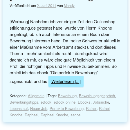
Veröffentlicht am
2. Juni 2011
von
Mandy
[Werbung] Nachdem ich vor einiger Zeit den Onlineshop
stilrichtung.de getestet habe, wurde von Herrn Knoche
angefragt, ob ich auch Interesse an einem Buch über
Bewerbung Interesse habe. Da meine Schwester aktuell in
einer Maßnahme vom Arbeitsamt steckt und dort dieses
Thema - mehr schlecht als recht - durchgekaut wird,
dachte ich mir, es wäre eine gute Möglichkeit von einem
Profi die richtigen Tipps und Hinweise zu bekommen. So
erhielt ich das ebook "Die perfekte Bewerbung"
zugeschickt und las
Weiterlesen [...]
Kategorie:
Allgemein
| Tags:
Bewerbung
,
Bewerbungsgespräch
,
Bewerbungstipps
,
eBook
,
eBook online
,
Ebooks
,
Jobsuche
,
Lebenslauf
,
Neuer Job
,
Perfekte Bewerbung
,
Rafael
,
Rafael
Knoche
,
Raphael
,
Raphael Knoche
,
seriös