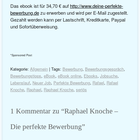
Das ebook ist für 34,70 € auf
http://www.deine-perfekte-
bewerbung.de
zu erwerben und wird per E-Mail zugestellt.
Gezahlt werden kann per Lastschrift, Kreditkarte, Paypal
und Sofortüberweisung.
*Sponsored Post
Kategorie:
Allgemein
| Tags:
Bewerbung
,
Bewerbungsgespräch
,
Bewerbungstipps
,
eBook
,
eBook online
,
Ebooks
,
Jobsuche
,
Lebenslauf
,
Neuer Job
,
Perfekte Bewerbung
,
Rafael
,
Rafael
Knoche
,
Raphael
,
Raphael Knoche
,
seriös
1 Kommentar zu “
Raphael Knoche –
Die perfekte Bewerbung
”