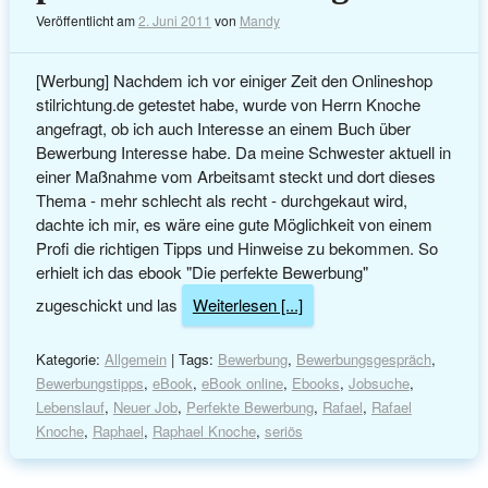
Veröffentlicht am
2. Juni 2011
von
Mandy
[Werbung] Nachdem ich vor einiger Zeit den Onlineshop
stilrichtung.de getestet habe, wurde von Herrn Knoche
angefragt, ob ich auch Interesse an einem Buch über
Bewerbung Interesse habe. Da meine Schwester aktuell in
einer Maßnahme vom Arbeitsamt steckt und dort dieses
Thema - mehr schlecht als recht - durchgekaut wird,
dachte ich mir, es wäre eine gute Möglichkeit von einem
Profi die richtigen Tipps und Hinweise zu bekommen. So
erhielt ich das ebook "Die perfekte Bewerbung"
zugeschickt und las
Weiterlesen [...]
Kategorie:
Allgemein
| Tags:
Bewerbung
,
Bewerbungsgespräch
,
Bewerbungstipps
,
eBook
,
eBook online
,
Ebooks
,
Jobsuche
,
Lebenslauf
,
Neuer Job
,
Perfekte Bewerbung
,
Rafael
,
Rafael
Knoche
,
Raphael
,
Raphael Knoche
,
seriös