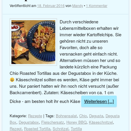
Veröffentlicht am
18. Februar 2016
von
Mandy
•
1 Kommentar
Durch verschiedene
Lebensmittelboxen erhalten wir
immer wieder Kartoffelchips. Sie
gehören nicht zu unseren
Favoriten, doch alle so
versnacken geht einfach nicht.
Alternativen müssen her und so
landete kürzlich eine Packung
Chio Roasted Tortillas aus der Degustabox in der Küche.
Käseschnitzel sollten es werden, Käse geht immer bei
uns. Nur paniert hatten wir ihn noch nicht versucht (außer
Backcamenbert). Zutaten: Käsescheiben von ca. 1 cm
Dicke - am besten holt ihr euch Käse
Weiterlesen [...]
Kategorie:
Rezepte
| Tags:
Bohnensalat
,
Chio
,
Degusta
,
Degusta
Box
,
Degustabox
,
Fleischersatz
,
Honey BBQ
,
Käseschnitzel
,
Rezept
,
Roasted Tortilla
,
Schnitzel
,
Tortilla