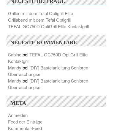
NEUESTE BEITRÄGE
Grillen mit dem Tefal Optigrill Elite
Grillabend mit dem Tefal Optigrill
TEFAL GC750D OptiGrill Elite Kontaktgrill
NEUESTE KOMMENTARE
Sabine
bei
TEFAL GC750D OptiGrill Elite
Kontaktgrill
Mandy
bei
[DIY] Bastelanleitung Senioren-
Überraschungsei
Mandy
bei
[DIY] Bastelanleitung Senioren-
Überraschungsei
META
Anmelden
Feed der Einträge
Kommentar-Feed