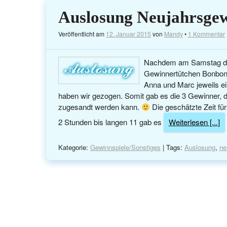
Auslosung Neujahrsgew
Veröffentlicht am
12. Januar 2015
von
Mandy
•
1 Kommentar
Nachdem am Samstag das 
Gewinnertütchen Bonbons 
Anna und Marc jeweils e
haben wir gezogen. Somit gab es die 3 Gewinner, di
zugesandt werden kann.
Die geschätzte Zeit für
2 Stunden bis langen 11 gab es
Weiterlesen [...]
Kategorie:
Gewinnspiele/Sonstiges
| Tags:
Auslosung
,
ne