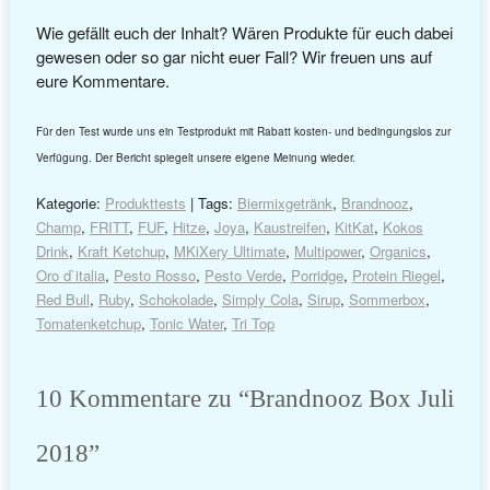
Wie gefällt euch der Inhalt? Wären Produkte für euch dabei
gewesen oder so gar nicht euer Fall? Wir freuen uns auf
eure Kommentare.
Für den Test wurde uns ein Testprodukt mit Rabatt kosten- und bedingungslos zur
Verfügung. Der Bericht spiegelt unsere eigene Meinung wieder.
Kategorie:
Produkttests
| Tags:
Biermixgetränk
,
Brandnooz
,
Champ
,
FRITT
,
FUF
,
Hitze
,
Joya
,
Kaustreifen
,
KitKat
,
Kokos
Drink
,
Kraft Ketchup
,
MKiXery Ultimate
,
Multipower
,
Organics
,
Oro d`italia
,
Pesto Rosso
,
Pesto Verde
,
Porridge
,
Protein Riegel
,
Red Bull
,
Ruby
,
Schokolade
,
Simply Cola
,
Sirup
,
Sommerbox
,
Tomatenketchup
,
Tonic Water
,
Tri Top
10 Kommentare zu “
Brandnooz Box Juli
2018
”