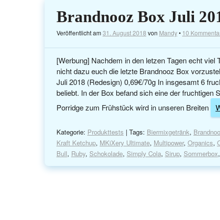
Brandnooz Box Juli 20
Veröffentlicht am
31. August 2018
von
Mandy
•
10 Kommenta
[Werbung] Nachdem in den letzen Tagen echt viel
nicht dazu euch die letzte Brandnooz Box vorzustel
Juli 2018 (Redesign) 0,69€/70g In insgesamt 6 fruch
beliebt. In der Box befand sich eine der fruchtige
Porridge zum Frühstück wird in unseren Breiten
W
Kategorie:
Produkttests
| Tags:
Biermixgetränk
,
Brandno
Kraft Ketchup
,
MKiXery Ultimate
,
Multipower
,
Organics
,
O
Bull
,
Ruby
,
Schokolade
,
Simply Cola
,
Sirup
,
Sommerbox