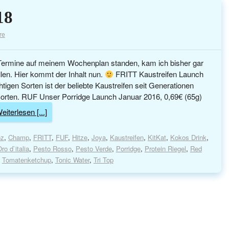
18
re
 Termine auf meinem Wochenplan standen, kam ich bisher gar
len. Hier kommt der Inhalt nun.
FRITT Kaustreifen Launch
tigen Sorten ist der beliebte Kaustreifen seit Generationen
n Sorten. RUF Unser Porridge Launch Januar 2016, 0,69€ (65g)
eiterlesen [...]
oz
,
Champ
,
FRITT
,
FUF
,
Hitze
,
Joya
,
Kaustreifen
,
KitKat
,
Kokos Drink
,
ro d`italia
,
Pesto Rosso
,
Pesto Verde
,
Porridge
,
Protein Riegel
,
Red
,
Tomatenketchup
,
Tonic Water
,
Tri Top