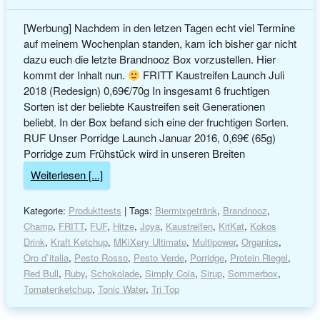
[Werbung] Nachdem in den letzen Tagen echt viel Termine
auf meinem Wochenplan standen, kam ich bisher gar nicht
dazu euch die letzte Brandnooz Box vorzustellen. Hier
kommt der Inhalt nun.
FRITT Kaustreifen Launch Juli
2018 (Redesign) 0,69€/70g In insgesamt 6 fruchtigen
Sorten ist der beliebte Kaustreifen seit Generationen
beliebt. In der Box befand sich eine der fruchtigen Sorten.
RUF Unser Porridge Launch Januar 2016, 0,69€ (65g)
Porridge zum Frühstück wird in unseren Breiten
Weiterlesen [...]
Kategorie:
Produkttests
| Tags:
Biermixgetränk
,
Brandnooz
,
Champ
,
FRITT
,
FUF
,
Hitze
,
Joya
,
Kaustreifen
,
KitKat
,
Kokos
Drink
,
Kraft Ketchup
,
MKiXery Ultimate
,
Multipower
,
Organics
,
Oro d`italia
,
Pesto Rosso
,
Pesto Verde
,
Porridge
,
Protein Riegel
,
Red Bull
,
Ruby
,
Schokolade
,
Simply Cola
,
Sirup
,
Sommerbox
,
Tomatenketchup
,
Tonic Water
,
Tri Top