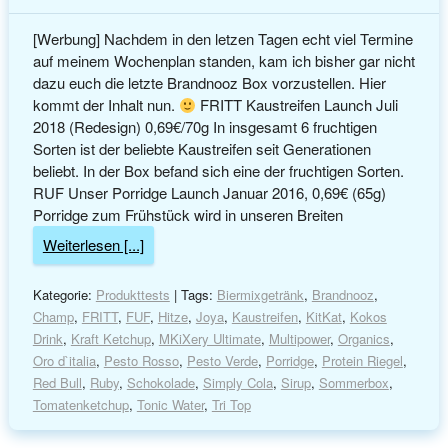
[Werbung] Nachdem in den letzen Tagen echt viel Termine
auf meinem Wochenplan standen, kam ich bisher gar nicht
dazu euch die letzte Brandnooz Box vorzustellen. Hier
kommt der Inhalt nun.
FRITT Kaustreifen Launch Juli
2018 (Redesign) 0,69€/70g In insgesamt 6 fruchtigen
Sorten ist der beliebte Kaustreifen seit Generationen
beliebt. In der Box befand sich eine der fruchtigen Sorten.
RUF Unser Porridge Launch Januar 2016, 0,69€ (65g)
Porridge zum Frühstück wird in unseren Breiten
Weiterlesen [...]
Kategorie:
Produkttests
| Tags:
Biermixgetränk
,
Brandnooz
,
Champ
,
FRITT
,
FUF
,
Hitze
,
Joya
,
Kaustreifen
,
KitKat
,
Kokos
Drink
,
Kraft Ketchup
,
MKiXery Ultimate
,
Multipower
,
Organics
,
Oro d`italia
,
Pesto Rosso
,
Pesto Verde
,
Porridge
,
Protein Riegel
,
Red Bull
,
Ruby
,
Schokolade
,
Simply Cola
,
Sirup
,
Sommerbox
,
Tomatenketchup
,
Tonic Water
,
Tri Top