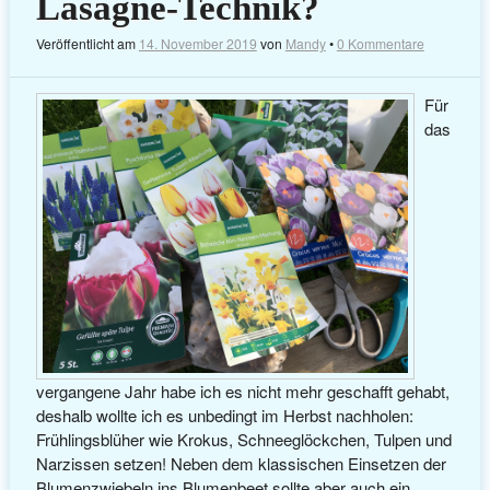
Lasagne-Technik?
Veröffentlicht am
14. November 2019
von
Mandy
•
0 Kommentare
Für
das
vergangene Jahr habe ich es nicht mehr geschafft gehabt,
deshalb wollte ich es unbedingt im Herbst nachholen:
Frühlingsblüher wie Krokus, Schneeglöckchen, Tulpen und
Narzissen setzen! Neben dem klassischen Einsetzen der
Blumenzwiebeln ins Blumenbeet sollte aber auch ein