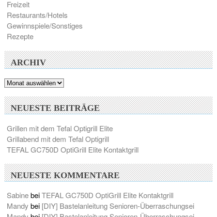
Freizeit
Restaurants/Hotels
Gewinnspiele/Sonstiges
Rezepte
ARCHIV
Archiv
NEUESTE BEITRÄGE
Grillen mit dem Tefal Optigrill Elite
Grillabend mit dem Tefal Optigrill
TEFAL GC750D OptiGrill Elite Kontaktgrill
NEUESTE KOMMENTARE
Sabine
bei
TEFAL GC750D OptiGrill Elite Kontaktgrill
Mandy
bei
[DIY] Bastelanleitung Senioren-Überraschungsei
Mandy
bei
[DIY] Bastelanleitung Senioren-Überraschungsei