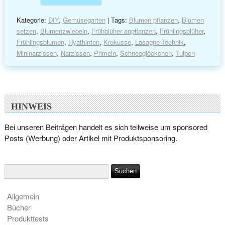
Kategorie:
DIY
,
Gemüsegarten
| Tags:
Blumen pflanzen
,
Blumen
setzen
,
Blumenzwiebeln
,
Frühblüher anpflanzen
,
Frühlingsblüher
,
Frühlingsblumen
,
Hyathinten
,
Krokusse
,
Lasagne-Technik
,
Mininarzissen
,
Narzissen
,
Primeln
,
Schneeglöckchen
,
Tulpen
HINWEIS
Bei unseren Beiträgen handelt es sich teilweise um sponsored
Posts (Werbung) oder Artikel mit Produktsponsoring.
Allgemein
Bücher
Produkttests