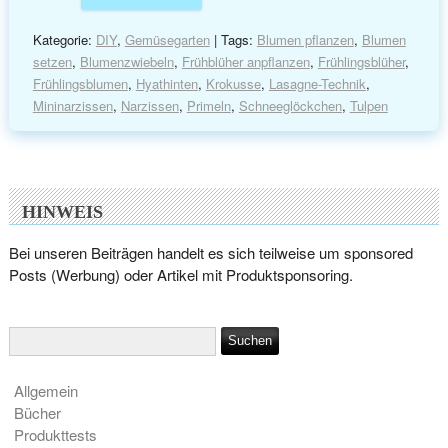
Kategorie:
DIY
,
Gemüsegarten
| Tags:
Blumen pflanzen
,
Blumen
setzen
,
Blumenzwiebeln
,
Frühblüher anpflanzen
,
Frühlingsblüher
,
Frühlingsblumen
,
Hyathinten
,
Krokusse
,
Lasagne-Technik
,
Mininarzissen
,
Narzissen
,
Primeln
,
Schneeglöckchen
,
Tulpen
HINWEIS
Bei unseren Beiträgen handelt es sich teilweise um sponsored
Posts (Werbung) oder Artikel mit Produktsponsoring.
Allgemein
Bücher
Produkttests