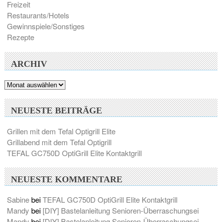
Freizeit
Restaurants/Hotels
Gewinnspiele/Sonstiges
Rezepte
ARCHIV
Archiv
NEUESTE BEITRÄGE
Grillen mit dem Tefal Optigrill Elite
Grillabend mit dem Tefal Optigrill
TEFAL GC750D OptiGrill Elite Kontaktgrill
NEUESTE KOMMENTARE
Sabine
bei
TEFAL GC750D OptiGrill Elite Kontaktgrill
Mandy
bei
[DIY] Bastelanleitung Senioren-Überraschungsei
Mandy
bei
[DIY] Bastelanleitung Senioren-Überraschungsei