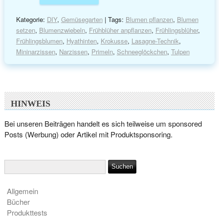
Kategorie:
DIY
,
Gemüsegarten
| Tags:
Blumen pflanzen
,
Blumen
setzen
,
Blumenzwiebeln
,
Frühblüher anpflanzen
,
Frühlingsblüher
,
Frühlingsblumen
,
Hyathinten
,
Krokusse
,
Lasagne-Technik
,
Mininarzissen
,
Narzissen
,
Primeln
,
Schneeglöckchen
,
Tulpen
HINWEIS
Bei unseren Beiträgen handelt es sich teilweise um sponsored
Posts (Werbung) oder Artikel mit Produktsponsoring.
Allgemein
Bücher
Produkttests