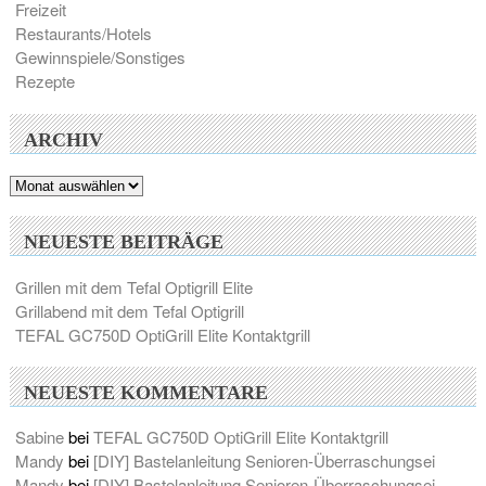
Freizeit
Restaurants/Hotels
Gewinnspiele/Sonstiges
Rezepte
ARCHIV
Archiv
NEUESTE BEITRÄGE
Grillen mit dem Tefal Optigrill Elite
Grillabend mit dem Tefal Optigrill
TEFAL GC750D OptiGrill Elite Kontaktgrill
NEUESTE KOMMENTARE
Sabine
bei
TEFAL GC750D OptiGrill Elite Kontaktgrill
Mandy
bei
[DIY] Bastelanleitung Senioren-Überraschungsei
Mandy
bei
[DIY] Bastelanleitung Senioren-Überraschungsei