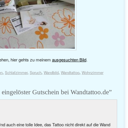
sehen, hier gehts zu meinem
ausgesuchten Bild
.
en
,
Schlafzimmer
,
Spruch
,
Wandbild
,
Wandtattoo
,
Wohnzimmer
 eingelöster Gutschein bei Wandtattoo.de
”
Und auch eine tolle Idee, das Tattoo nicht direkt auf die Wand