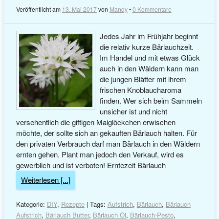
Veröffentlicht am
13. Mai 2017
von
Mandy
•
0 Kommentare
Jedes Jahr im Frühjahr beginnt
die relativ kurze Bärlauchzeit.
Im Handel und mit etwas Glück
auch in den Wäldern kann man
die jungen Blätter mit ihrem
frischen Knoblaucharoma
finden. Wer sich beim Sammeln
unsicher ist und nicht
versehentlich die giftigen Maiglöckchen erwischen
möchte, der sollte sich an gekauften Bärlauch halten. Für
den privaten Verbrauch darf man Bärlauch in den Wäldern
ernten gehen. Plant man jedoch den Verkauf, wird es
gewerblich und ist verboten! Erntezeit Bärlauch
Weiterlesen [...]
Kategorie:
DIY
,
Rezepte
| Tags:
Aufstrich
,
Bärlauch
,
Bärlauch
Aufstrich
,
Bärlauch Butter
,
Bärlauch Öl
,
Bärlauch-Pesto
,