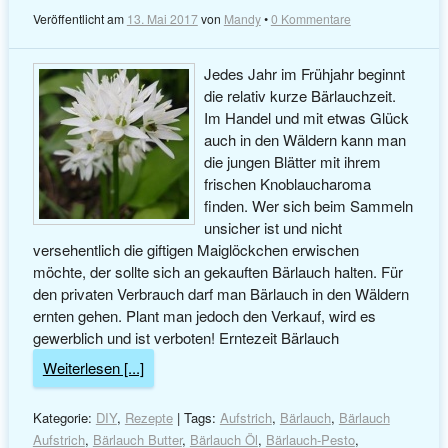
Veröffentlicht am
13. Mai 2017
von
Mandy
•
0 Kommentare
Jedes Jahr im Frühjahr beginnt
die relativ kurze Bärlauchzeit.
Im Handel und mit etwas Glück
auch in den Wäldern kann man
die jungen Blätter mit ihrem
frischen Knoblaucharoma
finden. Wer sich beim Sammeln
unsicher ist und nicht
versehentlich die giftigen Maiglöckchen erwischen
möchte, der sollte sich an gekauften Bärlauch halten. Für
den privaten Verbrauch darf man Bärlauch in den Wäldern
ernten gehen. Plant man jedoch den Verkauf, wird es
gewerblich und ist verboten! Erntezeit Bärlauch
Weiterlesen [...]
Kategorie:
DIY
,
Rezepte
| Tags:
Aufstrich
,
Bärlauch
,
Bärlauch
Aufstrich
,
Bärlauch Butter
,
Bärlauch Öl
,
Bärlauch-Pesto
,