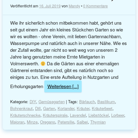
Veröffentlicht am
16. Juli 2019
von
Mandy
•
0 Kommentare
Wie ihr sicherlich schon mitbekommen habt, gehört uns
seit gut einem Jahr ein kleines Stückchen Garten so wie
wir es wollten - ohne Verein, mit lieben Gartennachbarn,
Wasserpumpe und natürlich auch in unserer Nähe. Wie es
der Zufall wollte, gar nicht so weit weg von unserem 2
Jahre lang genutzten meine Ernte Mietgarten in
Volmerswerth.
Da die Gärten aus einer ehemaligen
Gärtnerei entstanden sind, gibt es natürlich noch so
einiges zu tun. Eine erste Aufteilung in Nutzgarten und
Erholungsgarten
Weiterlesen [...]
Kategorie:
DIY
,
Gemüsegarten
| Tags:
Bärlauch
,
Basilikum
,
Bohnenkraut
,
Dill
,
Garten
,
Koriander
,
Kräuter
,
Kräuterbeet
,
Kräuterschnecke
,
Kräuterspirale
,
Lavendel
,
Liebstöckel
,
Lorbeer
,
Majoran
,
Minze
,
Oregano
,
Petersilie
,
Salbei
,
Thymian