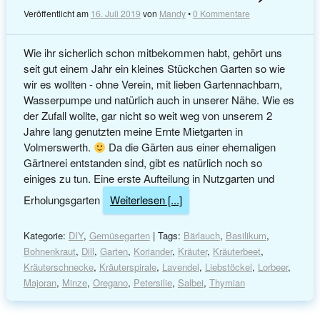
Veröffentlicht am
16. Juli 2019
von
Mandy
•
0 Kommentare
Wie ihr sicherlich schon mitbekommen habt, gehört uns
seit gut einem Jahr ein kleines Stückchen Garten so wie
wir es wollten - ohne Verein, mit lieben Gartennachbarn,
Wasserpumpe und natürlich auch in unserer Nähe. Wie es
der Zufall wollte, gar nicht so weit weg von unserem 2
Jahre lang genutzten meine Ernte Mietgarten in
Volmerswerth.
Da die Gärten aus einer ehemaligen
Gärtnerei entstanden sind, gibt es natürlich noch so
einiges zu tun. Eine erste Aufteilung in Nutzgarten und
Erholungsgarten
Weiterlesen [...]
Kategorie:
DIY
,
Gemüsegarten
| Tags:
Bärlauch
,
Basilikum
,
Bohnenkraut
,
Dill
,
Garten
,
Koriander
,
Kräuter
,
Kräuterbeet
,
Kräuterschnecke
,
Kräuterspirale
,
Lavendel
,
Liebstöckel
,
Lorbeer
,
Majoran
,
Minze
,
Oregano
,
Petersilie
,
Salbei
,
Thymian