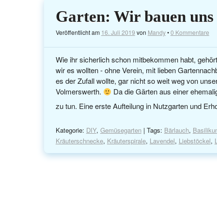
Garten: Wir bauen uns 
Veröffentlicht am
16. Juli 2019
von
Mandy
•
0 Kommentare
Wie ihr sicherlich schon mitbekommen habt, gehört
wir es wollten - ohne Verein, mit lieben Gartenna
es der Zufall wollte, gar nicht so weit weg von uns
Volmerswerth.
Da die Gärten aus einer ehemalige
zu tun. Eine erste Aufteilung in Nutzgarten und Er
Kategorie:
DIY
,
Gemüsegarten
| Tags:
Bärlauch
,
Basilik
Kräuterschnecke
,
Kräuterspirale
,
Lavendel
,
Liebstöckel
,