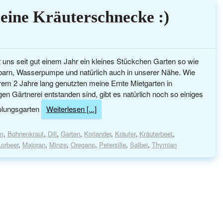
eine Kräuterschnecke :)
 uns seit gut einem Jahr ein kleines Stückchen Garten so wie
chbarn, Wasserpumpe und natürlich auch in unserer Nähe. Wie
erem 2 Jahre lang genutzten meine Ernte Mietgarten in
n Gärtnerei entstanden sind, gibt es natürlich noch so einiges
holungsgarten
Weiterlesen [...]
um
,
Bohnenkraut
,
Dill
,
Garten
,
Koriander
,
Kräuter
,
Kräuterbeet
,
Lorbeer
,
Majoran
,
Minze
,
Oregano
,
Petersilie
,
Salbei
,
Thymian