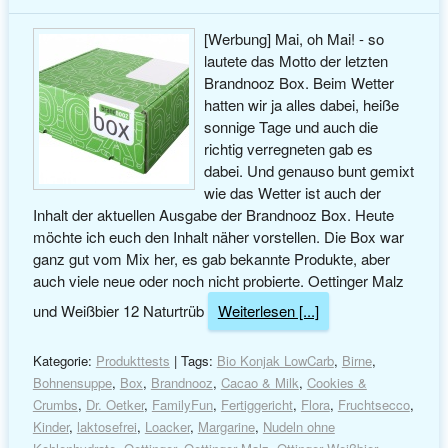
[Werbung] Mai, oh Mai! - so
lautete das Motto der letzten
Brandnooz Box. Beim Wetter
hatten wir ja alles dabei, heiße
sonnige Tage und auch die
richtig verregneten gab es
dabei. Und genauso bunt gemixt
wie das Wetter ist auch der
Inhalt der aktuellen Ausgabe der Brandnooz Box. Heute
möchte ich euch den Inhalt näher vorstellen. Die Box war
ganz gut vom Mix her, es gab bekannte Produkte, aber
auch viele neue oder noch nicht probierte. Oettinger Malz
und Weißbier 12 Naturtrüb
Weiterlesen [...]
Kategorie:
Produkttests
| Tags:
Bio Konjak LowCarb
,
Birne
,
Bohnensuppe
,
Box
,
Brandnooz
,
Cacao & Milk
,
Cookies &
Crumbs
,
Dr. Oetker
,
FamilyFun
,
Fertiggericht
,
Flora
,
Fruchtsecco
,
Kinder
,
laktosefrei
,
Loacker
,
Margarine
,
Nudeln ohne