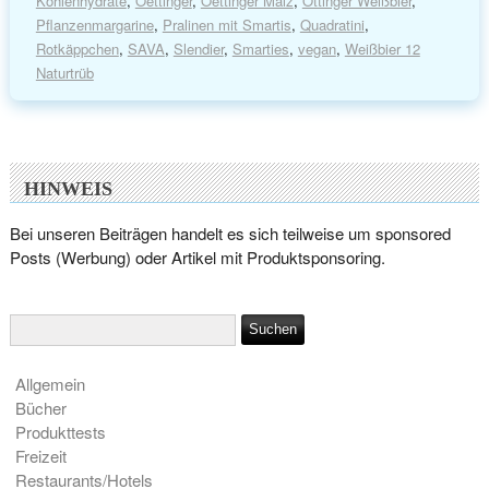
Kohlenhydrate
,
Oettinger
,
Oettinger Malz
,
Ottinger Weißbier
,
Pflanzenmargarine
,
Pralinen mit Smartis
,
Quadratini
,
Rotkäppchen
,
SAVA
,
Slendier
,
Smarties
,
vegan
,
Weißbier 12
Naturtrüb
HINWEIS
Bei unseren Beiträgen handelt es sich teilweise um sponsored
Posts (Werbung) oder Artikel mit Produktsponsoring.
Allgemein
Bücher
Produkttests
Freizeit
Restaurants/Hotels