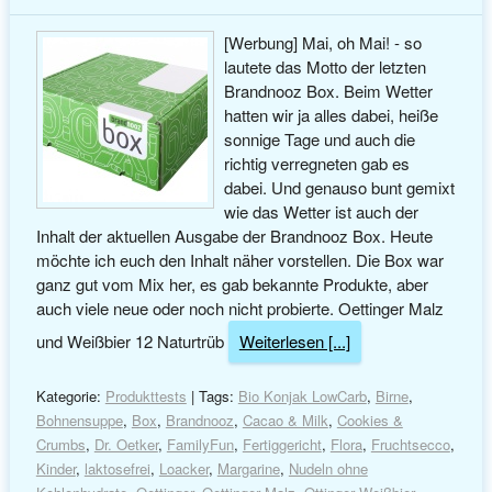
[Werbung] Mai, oh Mai! - so
lautete das Motto der letzten
Brandnooz Box. Beim Wetter
hatten wir ja alles dabei, heiße
sonnige Tage und auch die
richtig verregneten gab es
dabei. Und genauso bunt gemixt
wie das Wetter ist auch der
Inhalt der aktuellen Ausgabe der Brandnooz Box. Heute
möchte ich euch den Inhalt näher vorstellen. Die Box war
ganz gut vom Mix her, es gab bekannte Produkte, aber
auch viele neue oder noch nicht probierte. Oettinger Malz
und Weißbier 12 Naturtrüb
Weiterlesen [...]
Kategorie:
Produkttests
| Tags:
Bio Konjak LowCarb
,
Birne
,
Bohnensuppe
,
Box
,
Brandnooz
,
Cacao & Milk
,
Cookies &
Crumbs
,
Dr. Oetker
,
FamilyFun
,
Fertiggericht
,
Flora
,
Fruchtsecco
,
Kinder
,
laktosefrei
,
Loacker
,
Margarine
,
Nudeln ohne