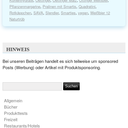
Kohlenhydrate
,
Oettinger
,
Oettinger Malz
,
Ottinger Weißbier
,
Pflanzenmargarine
,
Pralinen mit Smartis
,
Quadratini
,
Rotkäppchen
,
SAVA
,
Slendier
,
Smarties
,
vegan
,
Weißbier 12
Naturtrüb
HINWEIS
Bei unseren Beiträgen handelt es sich teilweise um sponsored
Posts (Werbung) oder Artikel mit Produktsponsoring.
Allgemein
Bücher
Produkttests
Freizeit
Restaurants/Hotels