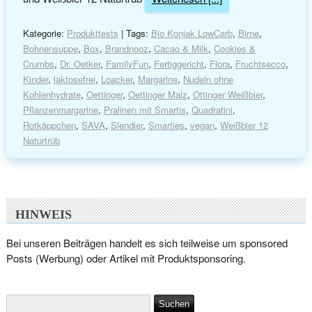
Kategorie:
Produkttests
| Tags:
Bio Konjak LowCarb
,
Birne
,
Bohnensuppe
,
Box
,
Brandnooz
,
Cacao & Milk
,
Cookies &
Crumbs
,
Dr. Oetker
,
FamilyFun
,
Fertiggericht
,
Flora
,
Fruchtsecco
,
Kinder
,
laktosefrei
,
Loacker
,
Margarine
,
Nudeln ohne
Kohlenhydrate
,
Oettinger
,
Oettinger Malz
,
Ottinger Weißbier
,
Pflanzenmargarine
,
Pralinen mit Smartis
,
Quadratini
,
Rotkäppchen
,
SAVA
,
Slendier
,
Smarties
,
vegan
,
Weißbier 12
Naturtrüb
HINWEIS
Bei unseren Beiträgen handelt es sich teilweise um sponsored
Posts (Werbung) oder Artikel mit Produktsponsoring.