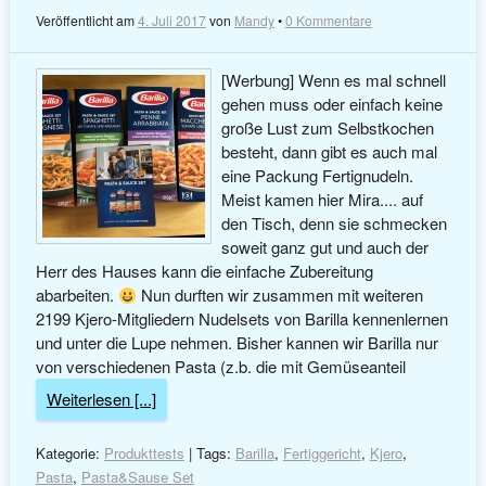
Veröffentlicht am
4. Juli 2017
von
Mandy
•
0 Kommentare
[Werbung] Wenn es mal schnell
gehen muss oder einfach keine
große Lust zum Selbstkochen
besteht, dann gibt es auch mal
eine Packung Fertignudeln.
Meist kamen hier Mira.... auf
den Tisch, denn sie schmecken
soweit ganz gut und auch der
Herr des Hauses kann die einfache Zubereitung
abarbeiten.
Nun durften wir zusammen mit weiteren
2199 Kjero-Mitgliedern Nudelsets von Barilla kennenlernen
und unter die Lupe nehmen. Bisher kannen wir Barilla nur
von verschiedenen Pasta (z.b. die mit Gemüseanteil
Weiterlesen [...]
Kategorie:
Produkttests
| Tags:
Barilla
,
Fertiggericht
,
Kjero
,
Pasta
,
Pasta&Sause Set