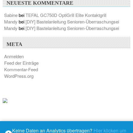
NEUESTE KOMMENTARE
Sabine
bei
TEFAL GC750D OptiGrill Elite Kontaktgrill
Mandy
bei
[DIY] Bastelanleitung Senioren-Überraschungsei
Mandy
bei
[DIY] Bastelanleitung Senioren-Überraschungsei
META
Anmelden
Feed der Einträge
Kommentar-Feed
WordPress.org
Keine Daten an Analytics übertragen?
Hier klicken um