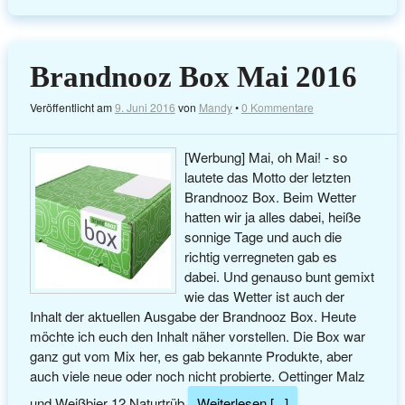
Brandnooz Box Mai 2016
Veröffentlicht am
9. Juni 2016
von
Mandy
•
0 Kommentare
[Werbung] Mai, oh Mai! - so
lautete das Motto der letzten
Brandnooz Box. Beim Wetter
hatten wir ja alles dabei, heiße
sonnige Tage und auch die
richtig verregneten gab es
dabei. Und genauso bunt gemixt
wie das Wetter ist auch der
Inhalt der aktuellen Ausgabe der Brandnooz Box. Heute
möchte ich euch den Inhalt näher vorstellen. Die Box war
ganz gut vom Mix her, es gab bekannte Produkte, aber
auch viele neue oder noch nicht probierte. Oettinger Malz
und Weißbier 12 Naturtrüb
Weiterlesen [...]