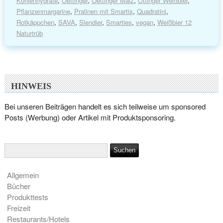
Kohlenhydrate
,
Oettinger
,
Oettinger Malz
,
Ottinger Weißbier
,
Pflanzenmargarine
,
Pralinen mit Smartis
,
Quadratini
,
Rotkäppchen
,
SAVA
,
Slendier
,
Smarties
,
vegan
,
Weißbier 12
Naturtrüb
HINWEIS
Bei unseren Beiträgen handelt es sich teilweise um sponsored
Posts (Werbung) oder Artikel mit Produktsponsoring.
Allgemein
Bücher
Produkttests
Freizeit
Restaurants/Hotels