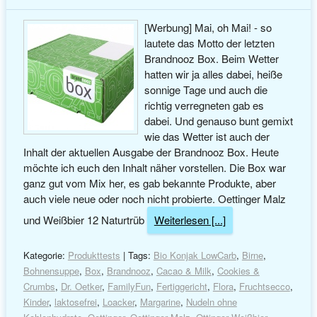
[Werbung] Mai, oh Mai! - so
lautete das Motto der letzten
Brandnooz Box. Beim Wetter
hatten wir ja alles dabei, heiße
sonnige Tage und auch die
richtig verregneten gab es
dabei. Und genauso bunt gemixt
wie das Wetter ist auch der
Inhalt der aktuellen Ausgabe der Brandnooz Box. Heute
möchte ich euch den Inhalt näher vorstellen. Die Box war
ganz gut vom Mix her, es gab bekannte Produkte, aber
auch viele neue oder noch nicht probierte. Oettinger Malz
und Weißbier 12 Naturtrüb
Weiterlesen [...]
Kategorie:
Produkttests
| Tags:
Bio Konjak LowCarb
,
Birne
,
Bohnensuppe
,
Box
,
Brandnooz
,
Cacao & Milk
,
Cookies &
Crumbs
,
Dr. Oetker
,
FamilyFun
,
Fertiggericht
,
Flora
,
Fruchtsecco
,
Kinder
,
laktosefrei
,
Loacker
,
Margarine
,
Nudeln ohne