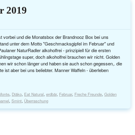
r 2019
st vorbei und die Monatsbox der Brandnooz Box bei uns
and unter dem Motto "Geschmacksgipfel im Februar" und
aulaner NaturRadler alkoholfrei - prinzipiell für die ersten
lingstage super, doch alkoholfrei brauchen wir nicht. Golden
en wir schon länger und haben sie auch schon gegessen,. die
e ist aber bei uns beliebter. Manner Waffeln - überleben
Monte
,
Diäko
,
Eat Natural
,
erdbär
,
Februar
,
Freche Freunde
,
Golden
hamel
,
Smint
,
Überraschung