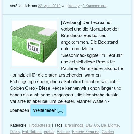
Veröffentlicht am
22. April 2019
von
Mandy
•
0 Kommentare
[Werbung] Der Februar ist
vorbei und die Monatsbox der
Brandnooz Box bei uns
angekommen. Die Box stand
unter dem Motto
"Geschmacksgipfel im Februar"
und enthielt diese Produkte:
Paulaner NaturRadler alkoholfrei
- prinzipiell für die ersten anstehenden warmen
Frühlingstage super, doch alkoholfrei brauchen wir nicht.
Golden Oreo - Diese Kekse kennen wir schon länger und
haben sie auch schon gegessen,. die klassische dunkle
Variante ist aber bei uns beliebter. Manner Waffeln -
überleben
Weiterlesen [...]
Kategorie:
Produkttests
| Tags:
Brandnooz
,
Day Up
,
Del Monte
,
Diäko
,
Eat Natural
,
erdbär
,
Februar
,
Freche Freunde
,
Golden