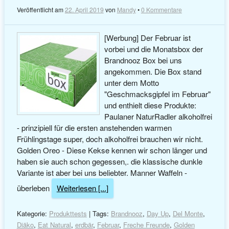
Veröffentlicht am
22. April 2019
von
Mandy
•
0 Kommentare
[Werbung] Der Februar ist
vorbei und die Monatsbox der
Brandnooz Box bei uns
angekommen. Die Box stand
unter dem Motto
"Geschmacksgipfel im Februar"
und enthielt diese Produkte:
Paulaner NaturRadler alkoholfrei
- prinzipiell für die ersten anstehenden warmen
Frühlingstage super, doch alkoholfrei brauchen wir nicht.
Golden Oreo - Diese Kekse kennen wir schon länger und
haben sie auch schon gegessen,. die klassische dunkle
Variante ist aber bei uns beliebter. Manner Waffeln -
überleben
Weiterlesen [...]
Kategorie:
Produkttests
| Tags:
Brandnooz
,
Day Up
,
Del Monte
,
Diäko
,
Eat Natural
,
erdbär
,
Februar
,
Freche Freunde
,
Golden