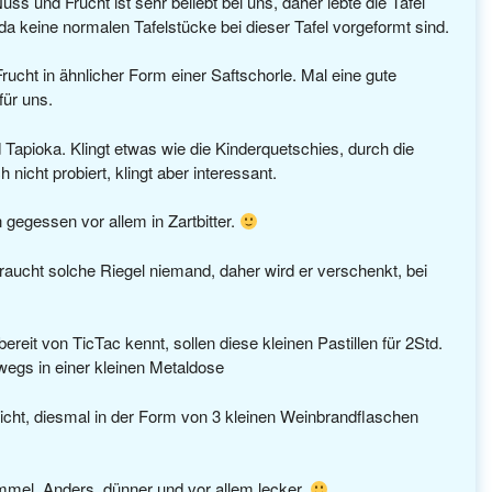
s und Frucht ist sehr beliebt bei uns, daher lebte die Tafel
 da keine normalen Tafelstücke bei dieser Tafel vorgeformt sind.
ucht in ähnlicher Form einer Saftschorle. Mal eine gute
ür uns.
apioka. Klingt etwas wie die Kinderquetschies, durch die
icht probiert, klingt aber interessant.
n gegessen vor allem in Zartbitter.
aucht solche Riegel niemand, daher wird er verschenkt, bei
reit von TicTac kennt, sollen diese kleinen Pastillen für 2Std.
wegs in einer kleinen Metaldose
nicht, diesmal in der Form von 3 kleinen Weinbrandflaschen
ümmel. Anders, dünner und vor allem lecker.