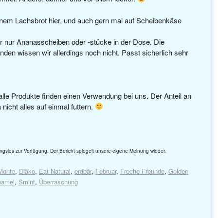
inem Lachsbrot hier, und auch gern mal auf Scheibenkäse
 nur Ananasscheiben oder -stücke in der Dose. Die
nden wissen wir allerdings noch nicht. Passt sicherlich sehr
lle Produkte finden einen Verwendung bei uns. Der Anteil an
icht alles auf einmal futtern.
ngslos zur Verfügung. Der Bericht spiegelt unsere eigene Meinung wieder.
Monte
,
Diäko
,
Eat Natural
,
erdbär
,
Februar
,
Freche Freunde
,
Golden
hamel
,
Smint
,
Überraschung