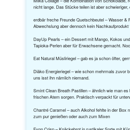
Milka Collage – die Kombination von Schokolade, Nus
nicht lange. Das Stücke teilen ist aber schwieriger,
erdbär freche Freunde Quetschbeutel – Wasser & Fr
Abwechslung aber dennoch kein Nachkaufprodukt f
DayUp Pearls – ein Dessert mit Mango, Kokos und T
Tapioka-Perlen aber für Erwachsene gemacht. Noch n
Eat Natural Müsliriegel – gab es ja schon öfter, ger
Diäko Energieriegel – wie schon mehrmals zuvor br
uns isst ihn nämlich niemand.
Smint Clean Breath Pastillen – ähnlich wie man es be
frischen Atem sorgen. Praktisch verpackt für unter
Chantré Caramel – auch Alkohol fehlte in der Box 
zum pur genießen oder auch zum Mixen
Fynn Crisp – Knäckebrot in rustikaler Sorte mit K