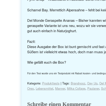
Schamel Bay. Merrettich Alpensahne – fehlt bei ke
Del Monde Geraspelte Ananas – Bisher kannten wir
geraspelte Variante ist uns neu, wozu wir sie verwe
gut auch einfach in Naturjoghurt.
Fazit:
Diese Ausgabe der Box ist bunt gemischt und fast a
Süßem ist vielleicht etwas hoch, doch man muss ja n
Wie gefällt euch die Box?
Für den Test wurde uns ein Testprodukt mit Rabatt kosten- und bedingu
Kategorie:
Produkttests
| Tags:
Brandnooz
,
Day Up
,
Del 
Oreo
,
Lebensmittel
,
Manner
,
Milka Collage
,
Paulaner
,
Sc
Schreibe einen Kommentar