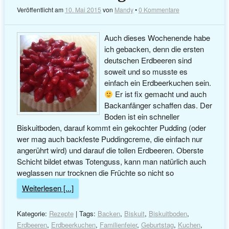
Veröffentlicht am
10. Mai 2015
von
Mandy
•
0 Kommentare
Auch dieses Wochenende habe
ich gebacken, denn die ersten
deutschen Erdbeeren sind
soweit und so musste es
einfach ein Erdbeerkuchen sein.
Er ist fix gemacht und auch
Backanfänger schaffen das. Der
Boden ist ein schneller
Biskuitboden, darauf kommt ein gekochter Pudding (oder
wer mag auch backfeste Puddingcreme, die einfach nur
angerührt wird) und darauf die tollen Erdbeeren. Oberste
Schicht bildet etwas Totenguss, kann man natürlich auch
weglassen nur trocknen die Früchte so nicht so
Weiterlesen [...]
Kategorie:
Rezepte
| Tags:
Backen
,
Biskuit
,
Biskuitboden
,
Erdbeeren
,
Erdbeerkuchen
,
Familienfeier
,
Geburtstag
,
Kuchen
,