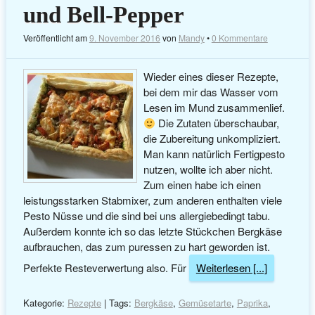
und Bell-Pepper
Veröffentlicht am
9. November 2016
von
Mandy
•
0 Kommentare
Wieder eines dieser Rezepte,
bei dem mir das Wasser vom
Lesen im Mund zusammenlief.
Die Zutaten überschaubar,
die Zubereitung unkompliziert.
Man kann natürlich Fertigpesto
nutzen, wollte ich aber nicht.
Zum einen habe ich einen
leistungsstarken Stabmixer, zum anderen enthalten viele
Pesto Nüsse und die sind bei uns allergiebedingt tabu.
Außerdem konnte ich so das letzte Stückchen Bergkäse
aufbrauchen, das zum puressen zu hart geworden ist.
Perfekte Resteverwertung also. Für
Weiterlesen [...]
Kategorie:
Rezepte
| Tags:
Bergkäse
,
Gemüsetarte
,
Paprika
,