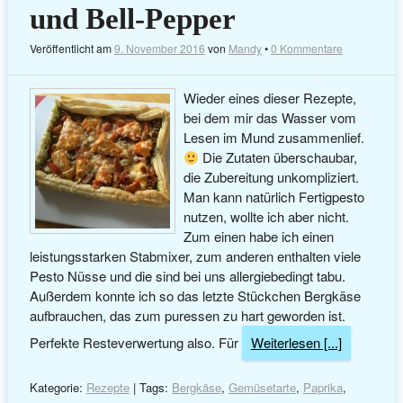
und Bell-Pepper
Veröffentlicht am
9. November 2016
von
Mandy
•
0 Kommentare
Wieder eines dieser Rezepte,
bei dem mir das Wasser vom
Lesen im Mund zusammenlief.
Die Zutaten überschaubar,
die Zubereitung unkompliziert.
Man kann natürlich Fertigpesto
nutzen, wollte ich aber nicht.
Zum einen habe ich einen
leistungsstarken Stabmixer, zum anderen enthalten viele
Pesto Nüsse und die sind bei uns allergiebedingt tabu.
Außerdem konnte ich so das letzte Stückchen Bergkäse
aufbrauchen, das zum puressen zu hart geworden ist.
Perfekte Resteverwertung also. Für
Weiterlesen [...]
Kategorie:
Rezepte
| Tags:
Bergkäse
,
Gemüsetarte
,
Paprika
,