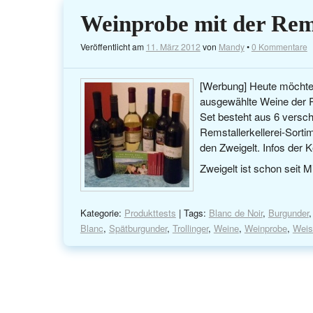
Weinprobe mit der Rems
Veröffentlicht am
11. März 2012
von
Mandy
•
0 Kommentare
[Werbung] Heute möchte 
ausgewählte Weine der R
Set besteht aus 6 vers
Remstallerkellerei-Sort
den Zweigelt. Infos der K
Zweigelt ist schon seit 
Kategorie:
Produkttests
| Tags:
Blanc de Noir
,
Burgunder
Blanc
,
Spätburgunder
,
Trollinger
,
Weine
,
Weinprobe
,
Weis