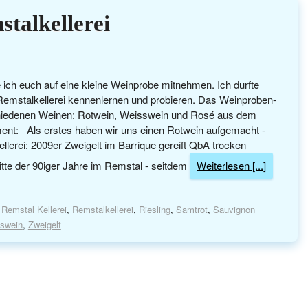
talkellerei
ich euch auf eine kleine Weinprobe mitnehmen. Ich durfte
emstalkellerei kennenlernen und probieren. Das Weinproben-
chiedenen Weinen: Rotwein, Weisswein und Rosé aus dem
iment: Als erstes haben wir uns einen Rotwein aufgemacht -
ellerei: 2009er Zweigelt im Barrique gereift QbA trocken
Mitte der 90iger Jahre im Remstal - seitdem
Weiterlesen [...]
,
Remstal Kellerei
,
Remstalkellerei
,
Riesling
,
Samtrot
,
Sauvignon
swein
,
Zweigelt