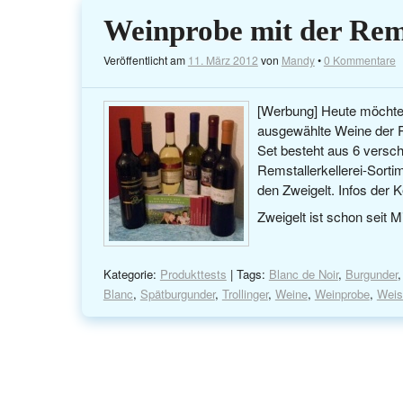
Weinprobe mit der Rems
Veröffentlicht am
11. März 2012
von
Mandy
•
0 Kommentare
[Werbung] Heute möchte 
ausgewählte Weine der R
Set besteht aus 6 vers
Remstallerkellerei-Sort
den Zweigelt. Infos der K
Zweigelt ist schon seit 
Kategorie:
Produkttests
| Tags:
Blanc de Noir
,
Burgunder
Blanc
,
Spätburgunder
,
Trollinger
,
Weine
,
Weinprobe
,
Weis