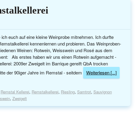
talkellerei
ich euch auf eine kleine Weinprobe mitnehmen. Ich durfte
emstalkellerei kennenlernen und probieren. Das Weinproben-
chiedenen Weinen: Rotwein, Weisswein und Rosé aus dem
iment: Als erstes haben wir uns einen Rotwein aufgemacht -
ellerei: 2009er Zweigelt im Barrique gereift QbA trocken
Mitte der 90iger Jahre im Remstal - seitdem
Weiterlesen [...]
,
Remstal Kellerei
,
Remstalkellerei
,
Riesling
,
Samtrot
,
Sauvignon
swein
,
Zweigelt