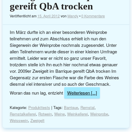
gereift QbA trocken
Veröffentlicht am
15. April 2012
von
Mandy
•
0 Kommentare
Im März durfte ich an einer besonderen Weinprobe
teilnehmen und zum Abschluss erhielt ich nun den
Siegerwein der Weinprobe nochmals zugesendet. Unter
allen Teilnehmern wurde dieser in einer kleinen Umfrage
ermittelt. Leider war er nicht so ganz unser Favorit,
trotzdem stelle ich ihn euch hier nochmal etwas genauer
vor. 2009er Zweigelt im Barrique gereift QbA trocken Im
Gegensatz zur ersten Flasche war die Farbe des Weines
diesmal viel intensiver und so auch der Geschmack.
Woran das nun lag, entzieht
Weiterlesen [...]
Kategorie:
Produkttests
| Tags:
Barrique
,
Remstal
,
Remstalkellerei
,
Rotwein
,
Weine
,
Weinkellerei
,
Weinprobe
,
Weisswein
,
Zweigelt