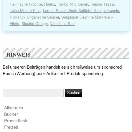
Heimische Früchte
,
Haribo
,
Haribo Milchbären
,
Heisse Tasse
,
Jules Mumm Plus
,
Lorenz Snack-World Saltletts Knusperkugeln
,
Pickstick Ungarische Salami
,
Saupiquet Gegrillte Markrelen-
Filets
,
Sinalco Orange
,
Valensina-Saft
HINWEIS
Bei unseren Beiträgen handelt es sich teilweise um sponsored
Posts (Werbung) oder Artikel mit Produktsponsoring.
Allgemein
Bücher
Produkttests
Freizeit