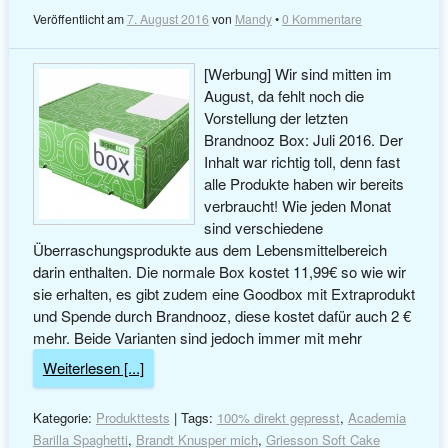
Veröffentlicht am
7. August 2016
von
Mandy
•
0 Kommentare
[Werbung] Wir sind mitten im
August, da fehlt noch die
Vorstellung der letzten
Brandnooz Box: Juli 2016. Der
Inhalt war richtig toll, denn fast
alle Produkte haben wir bereits
verbraucht! Wie jeden Monat
sind verschiedene
Überraschungsprodukte aus dem Lebensmittelbereich
darin enthalten. Die normale Box kostet 11,99€ so wie wir
sie erhalten, es gibt zudem eine Goodbox mit Extraprodukt
und Spende durch Brandnooz, diese kostet dafür auch 2 €
mehr. Beide Varianten sind jedoch immer mit mehr
Weiterlesen [...]
Kategorie:
Produkttests
| Tags:
100% direkt gepresst
,
Academia
Barilla Spaghetti
,
Brandt Knusper mich
,
Griesson Soft Cake