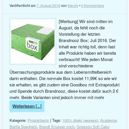
Veröffentlicht am
7. August 2016
von
Mandy
•
0 Kommentare
[Werbung] Wir sind mitten im
August, da fehlt noch die
Vorstellung der letzten
Brandnooz Box: Juli 2016. Der
Inhalt war richtig toll, denn fast
alle Produkte haben wir bereits
verbraucht! Wie jeden Monat
sind verschiedene
Überraschungsprodukte aus dem Lebensmittelbereich
darin enthalten. Die normale Box kostet 11,99€ so wie wir
sie erhalten, es gibt zudem eine Goodbox mit Extraprodukt
und Spende durch Brandnooz, diese kostet dafür auch 2 €
mehr. Beide Varianten sind jedoch immer mit mehr
Weiterlesen [...]
Kategorie:
Produkttests
| Tags:
100% direkt gepresst
,
Academia
Barilla Spaghetti
,
Brandt Knusper mich
,
Griesson Soft Cake