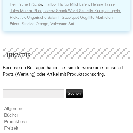
Heimische Früchte
,
Haribo
,
Haribo Milchbären
,
Heisse Tasse
,
Jules Mumm Plus
,
Lorenz Snack-World Saltletts Knusperkugeln
,
Pickstick Ungarische Salami
,
Saupiquet Gegrillte Markrelen-
Filets
,
Sinalco Orange
,
Valensina-Saft
HINWEIS
Bei unseren Beiträgen handelt es sich teilweise um sponsored
Posts (Werbung) oder Artikel mit Produktsponsoring.
Allgemein
Bücher
Produkttests
Freizeit