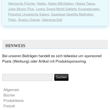
Heimische Früchte
,
Haribo
,
Haribo Milchbären
,
Heisse Tasse
,
Jules Mumm Plus
,
Lorenz Snack-World Saltletts Knusperkugeln
,
Pickstick Ungarische Salami
,
Saupiquet Gegrillte Markrelen-
Filets
,
Sinalco Orange
,
Valensina-Saft
HINWEIS
Bei unseren Beiträgen handelt es sich teilweise um sponsored
Posts (Werbung) oder Artikel mit Produktsponsoring.
Allgemein
Bücher
Produkttests
Freizeit