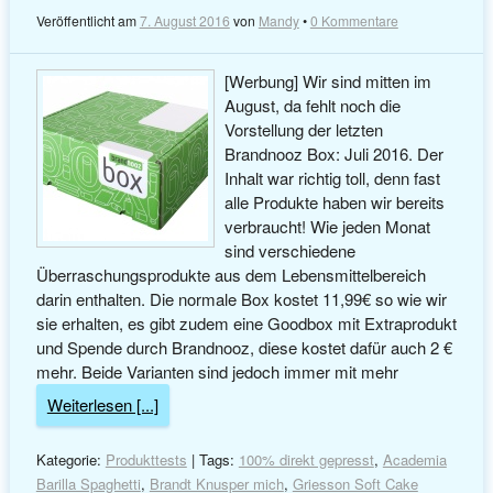
Veröffentlicht am
7. August 2016
von
Mandy
•
0 Kommentare
[Werbung] Wir sind mitten im
August, da fehlt noch die
Vorstellung der letzten
Brandnooz Box: Juli 2016. Der
Inhalt war richtig toll, denn fast
alle Produkte haben wir bereits
verbraucht! Wie jeden Monat
sind verschiedene
Überraschungsprodukte aus dem Lebensmittelbereich
darin enthalten. Die normale Box kostet 11,99€ so wie wir
sie erhalten, es gibt zudem eine Goodbox mit Extraprodukt
und Spende durch Brandnooz, diese kostet dafür auch 2 €
mehr. Beide Varianten sind jedoch immer mit mehr
Weiterlesen [...]
Kategorie:
Produkttests
| Tags:
100% direkt gepresst
,
Academia
Barilla Spaghetti
,
Brandt Knusper mich
,
Griesson Soft Cake