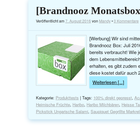
[Brandnooz Monatsbox]
Veröffentlicht am
7. August 2016
von
Mandy
•
0 Kommentare
[Werbung] Wir sind mitten
Brandnooz Box: Juli 2016.
bereits verbraucht! Wie
dem Lebensmittelbereich 
erhalten, es gibt zudem
diese kostet dafür auch 
Weiterlesen [...]
Kategorie:
Produkttests
| Tags:
100% direkt gepresst
,
Aca
Heimische Früchte
,
Haribo
,
Haribo Milchbären
,
Heisse T
Pickstick Ungarische Salami
,
Saupiquet Gegrillte Markrel