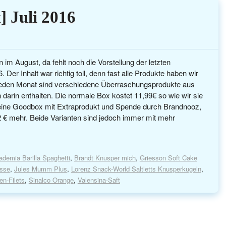
 Juli 2016
 im August, da fehlt noch die Vorstellung der letzten
 Der Inhalt war richtig toll, denn fast alle Produkte haben wir
 jeden Monat sind verschiedene Überraschungsprodukte aus
darin enthalten. Die normale Box kostet 11,99€ so wie wir sie
 eine Goodbox mit Extraprodukt und Spende durch Brandnooz,
2 € mehr. Beide Varianten sind jedoch immer mit mehr
demia Barilla Spaghetti
,
Brandt Knusper mich
,
Griesson Soft Cake
asse
,
Jules Mumm Plus
,
Lorenz Snack-World Saltletts Knusperkugeln
,
en-Filets
,
Sinalco Orange
,
Valensina-Saft