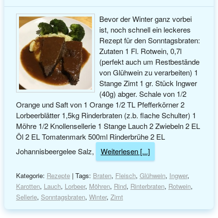
Bevor der Winter ganz vorbei
ist, noch schnell ein leckeres
Rezept für den Sonntagsbraten:
Zutaten 1 Fl. Rotwein, 0,7l
(perfekt auch um Restbestände
von Glühwein zu verarbeiten) 1
Stange Zimt 1 gr. Stück Ingwer
(40g) abger. Schale von 1/2
Orange und Saft von 1 Orange 1/2 TL Pfefferkörner 2
Lorbeerblätter 1,5kg Rinderbraten (z.b. flache Schulter) 1
Möhre 1/2 Knollensellerie 1 Stange Lauch 2 Zwiebeln 2 EL
Öl 2 EL Tomatenmark 500ml Rinderbrühe 2 EL
Johannisbeergelee Salz,
Weiterlesen [...]
Kategorie:
Rezepte
| Tags:
Braten
,
Fleisch
,
Glühwein
,
Ingwer
,
Karotten
,
Lauch
,
Lorbeer
,
Möhren
,
Rind
,
Rinterbraten
,
Rotwein
,
Sellerie
,
Sonntagsbraten
,
Winter
,
Zimt